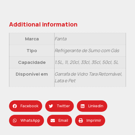
Additional information
Marca
Fanta
Tipo
Refrigerante de Sumo com Gás
Capacidade
1.5L, 1l, 20cl, 33cl, 35cl, 50cl, 5L
Disponível em
Garrafa de Vidro Tara Retornável,
Lata e Pet
Facebook
Twitter
LinkedIn
WhatsApp
Email
Imprimir