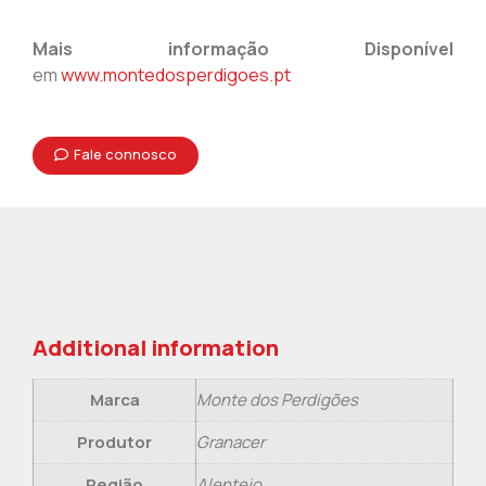
Mais informação Disponível
em
www.montedosperdigoes.pt
Fale connosco
Additional information
Marca
Monte dos Perdigões
Produtor
Granacer
Região
Alentejo