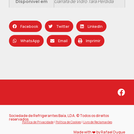
Disponível em
Garrafa de Vidro Tara Perdida
Facebook
Twitter
LinkedIn
WhatsApp
Email
Imprimir
Sociedade de Refrigerantes Baía, LDA. © Todos os direitos
reservados.
Política de Privacidade
|
Política de Cookies
|
Livro de Reclamações
Made with ❤️ by Rafael Duque