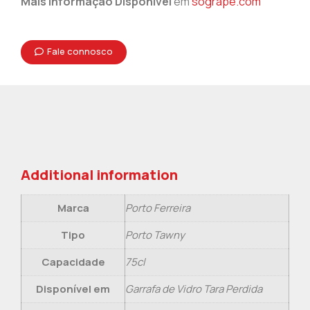
Mais informação Disponível
em
sogrape.com
Fale connosco
Additional information
Marca
Porto Ferreira
Tipo
Porto Tawny
Capacidade
75cl
Disponível em
Garrafa de Vidro Tara Perdida