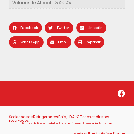
Volume de Álcool
20% Vol.
Facebook
Twitter
LinkedIn
WhatsApp
Email
Imprimir
Sociedade de Refrigerantes Baía, LDA. © Todos os direitos
reservados.
Política de Privacidade
|
Política de Cookies
|
Livro de Reclamações
Made with ❤️ by Rafael Duque