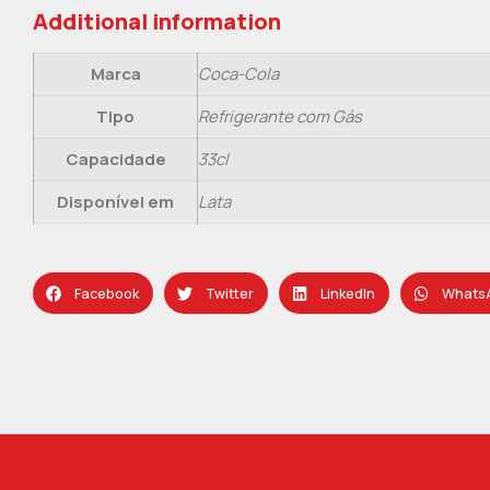
Additional information
Marca
Coca-Cola
Tipo
Refrigerante com Gás
Capacidade
33cl
Disponível em
Lata
Facebook
Twitter
LinkedIn
Whats