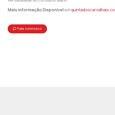
versatilidade do consumo diário.
Mais informação Disponível
em
quintadoscarvalhais.c
Fale connosco