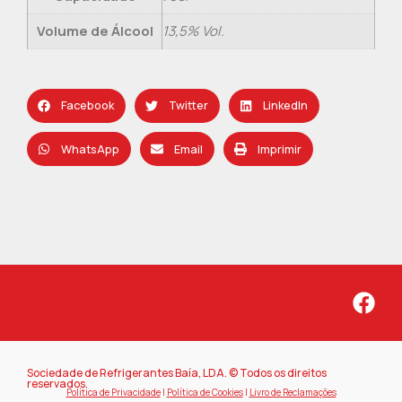
Volume de Álcool
13,5% Vol.
Facebook
Twitter
LinkedIn
WhatsApp
Email
Imprimir
Sociedade de Refrigerantes Baía, LDA. © Todos os direitos
reservados.
Política de Privacidade
|
Política de Cookies
|
Livro de Reclamações