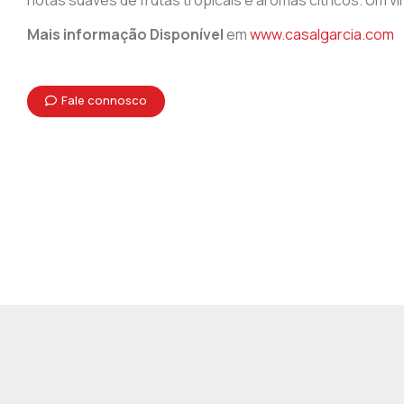
notas suaves de frutas tropicais e aromas cítricos. Um v
Mais informação Disponível
em
www.casalgarcia.com
Fale connosco